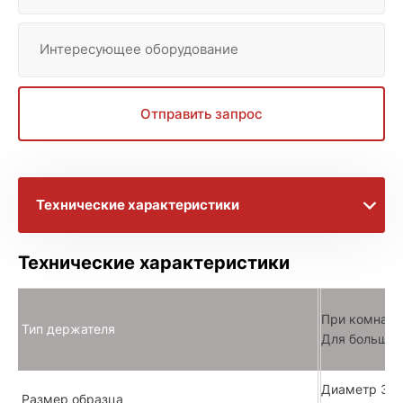
Интересующее оборудование
Отправить запрос
Технические характеристики
Брошюры с информацией
Технические характеристики
Расширенное описание
При комнатн
Тип держателя
Для больши
Диаметр 3 
Размер образца