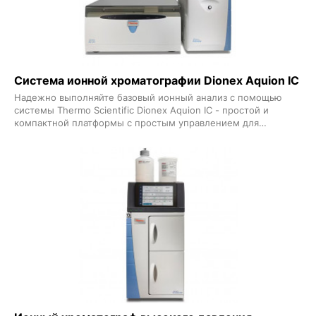
Система ионной хроматографии Dionex Aquion IC
Надежно выполняйте базовый ионный анализ с помощью
системы Thermo Scientific Dionex Aquion IC - простой и
компактной платформы с простым управлением для
лабораторий с ограниченным бюджетом Dionex Aquion
поддерживает электролитическое подавление и включает
вакуумный дегазатор для поточной дегазации элюентов
Быстрое время запуска и надежная работа для применения в
экологических пищевых и академических лабораториях
Системы Dionex Aquion для анализа анионов и катионов
включают все оборудование программное обеспечение и
расходные материалы для начала работы и проведения
сервисного обслуживания