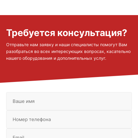
Core делает ионный анализ более простым и интуитивно
понятным обеспечивая стабильные результаты высокого
разрешения при минимальной подготовке Эта система
включает в себя надежные функции платформы Dionex
Inuvion легко настраивается и предлагает доступное
Требуется консультация?
обновление до полнофункциональных возможностей когда
Ваши требования к анализу возрастают
Отправьте нам заявку и наши специалисты помогут Вам
разобраться во всех интересующих вопросах, касательно
нашего оборудования и дополнительных услуг.
Ваше имя
Номер телефона
Email