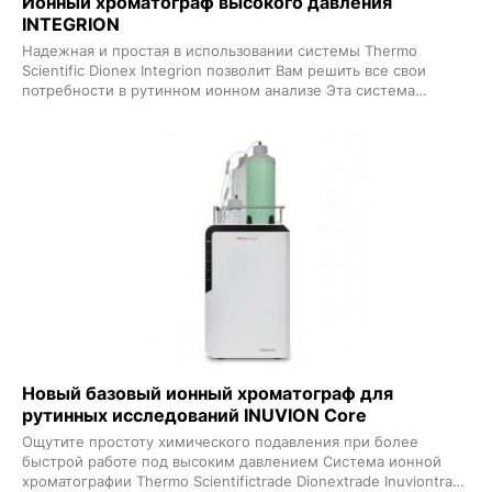
Ионный хроматограф высокого давления
INTEGRION
Надежная и простая в использовании системы Thermo
Scientific Dionex Integrion позволит Вам решить все свои
потребности в рутинном ионном анализе Эта система
выполняет универсальные и эффективные анализы
благодаря комплексным прикладным решениям и
интерактивным функциям Возможность гибкого изменения
конфигурации системы Dionex Integrion включая
использование различных детекторов отвечают Вашим
сегодняшним и завтрашним потребностям в анализе Ионный
хроматограф Dionex Integrion работает при высоком
давлении для 6000 psi что позволяет ускорить анализ без
ущерба для качества получаемых данных Наличие
автоматической генерации элюента исключает ошибки при
ручной подготовке элюента и обеспечивает отличную
воспроизводимость методов анализа
Новый базовый ионный хроматограф для
рутинных исследований INUVION Core
Ощутите простоту химического подавления при более
быстрой работе под высоким давлением Система ионной
хроматографии Thermo Scientifictrade Dionextrade Inuviontrade