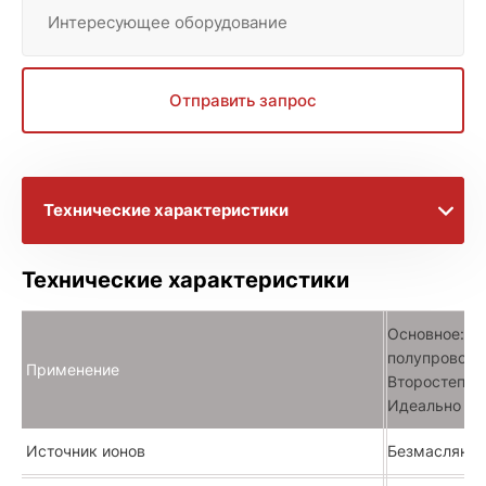
Интересующее оборудование
Отправить запрос
Технические характеристики
Брошюры с информацией
Технические характеристики
Расширенное описание
Основное: П
полупроводн
Применение
Второстепен
Идеально под
Источник ионов
Безмасляный