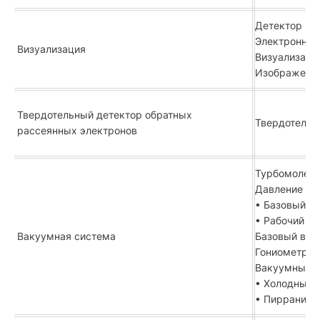
Детектор вто
Электронная
Визуализация
Визуализаци
Изображение
Твердотельный детектор обратных
Твердотельн
рассеянных электронов
Турбомолеку
Давление в 
• Базовый ва
• Рабочий ва
Вакуумная система
Базовый ваку
Гониометр об
Вакуумные д
• Холодный 
• Пиррани-д