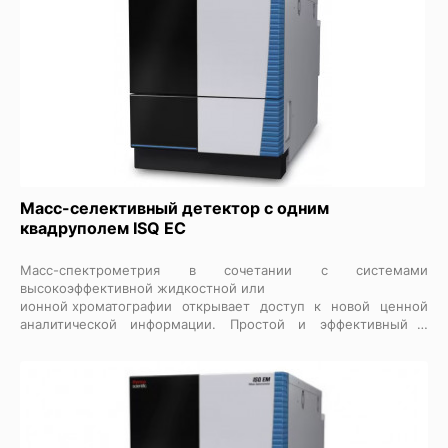
надежностью и безотказностью, обеспечивая уверенный
целевой скрининг и точное количественное определение
для приложений с интенсивной нагрузкой. Улучшенное
программное обеспечение для управления устройством,
интеграция базы данных соединений и предустановленные
шаблоны методов упрощают работу, позволяя пользователям
жидкостной хромато-масс-спектрометрической системы
любого уровня квалификации получать результаты с высокой
степенью достоверности.
Масс-селективный детектор с одним
квадруполем ISQ EС
Масс-спектрометрия в сочетании с системами
высокоэффективной жидкостной или
ионной хроматографии
открывает доступ к новой ценной
аналитической информации. Простой и эффективный в
использовании, одноквадрупольный масс-селективный
детектор Thermo Scientific ISQ EC легко интегрируется с
системами ионной хроматографии (ИХ) и
высокоэффективной жидкостной хроматографии (ВЭЖХ). Как
новички, так и эксперты могут быстро освоить масс-
детектор, чтобы получить больше информации из каждого