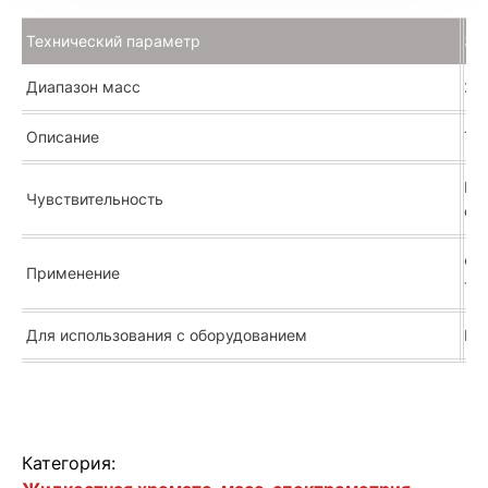
Брошюра
Технический параметр
Зн
Диапазон масс
2-
Расширенное описание
Описание
Та
Ин
Чувствительность
си
Фа
Применение
то
Для использования с оборудованием
Ис
Категория: