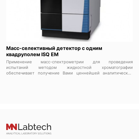
образца.
Масс-селективный детектор с одним
квадруполем ISQ EM
Применение масс-спектрометрии для проведения
испытаний методом жидкостной хроматографии
обеспечивает получение Вами ценнейшей аналитической
информации. Новый, простой в использовании,
одноквадрупольный масс-селективный детектор ISQ™ EM
легко интегрируется с системами жидкостной
хроматографии для обеспечения достоверного,
воспроизводимого рутинного анализа широкого круга
образцов с использованием расширенного диапазона масс.
Идентификация и количественное определение различных
аналитов возможно как с помощью ионизации в нагреваемом
электроспрее (HESI), так и с помощью химической
ионизации при атмосферном давлении (APCI). Встроенное
программное обеспечение позволяет как новичкам, так и