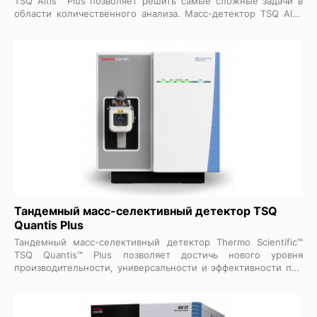
TSQ Altis™ Plus позволяет решить самые сложные задачи в
области количественного анализа. Масс-детектор TSQ Altis
Plus обладает превосходной скоростью сбора данных,
повышенной чувствительностью, уникальной
селективностью и исключительной надежностью,
обеспечивает беспрецедентную точность идентификации и
количественного определения соединений в следовых
концентрациях в сложных матрицах, что по-новому
позволяет переопределить предельную производительность
прибора.
Тандемный масс-селективный детектор TSQ
Quantis Plus
Тандемный масс-селективный детектор Thermo Scientific™
TSQ Quantis™ Plus позволяет достичь нового уровня
производительности, универсальности и эффективности при
разработке методов и рутинном анализе образцов. Масс-
детектор TSQ Quantis Plus сочетает в себе увеличенную
скорость сбора данных и чувствительность с проверенной