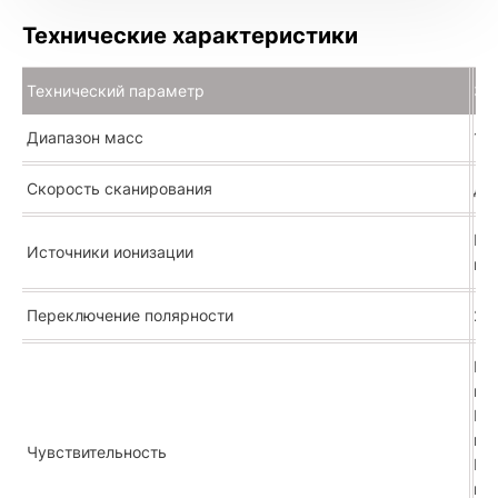
Видеоматериалы
Технические характеристики
Брошюра
Технический параметр
Зн
Диапазон масс
10
Расширенное описание
Скорость сканирования
до
Ио
Источники ионизации
ко
Переключение полярности
25 
Ре
ио
Ре
мо
Чувствительность
Ре
ио