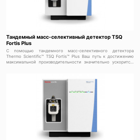
Тандемный масс-селективный детектор TSQ
Fortis Plus
С помощью тандемного масс-селективного детектора
Thermo Scientific™ TSQ Fortis™ Plus Ваш путь к достижению
максимальной производительности значительно ускорится.
Высокая скорость сбора данных и чувствительность в
сочетании с проверенной долговечностью и надежностью
обеспечивают новый уровень эффективности и
экономичности при проведении высокопроизводительных
анализов. Простота эксплуатации, интеграция с мощными
хроматографическими системами Thermo Scientific™ и
ведущим на рынке программным обеспечением, позволяет
пользователям любого уровня квалификации получать
воспроизводимые, высоко достоверные результаты,
отвечающие требованиям каждой лаборатории.