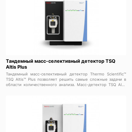
Тандемный масс-селективный детектор TSQ
Altis Plus
Тандемный масс-селективный детектор Thermo Scientific™
TSQ Altis™ Plus позволяет решить самые сложные задачи в
области количественного анализа. Масс-детектор TSQ Altis
Plus обладает превосходной скоростью сбора данных,
повышенной чувствительностью, уникальной
селективностью и исключительной надежностью,
обеспечивает беспрецедентную точность идентификации и
количественного определения соединений в следовых
концентрациях в сложных матрицах, что по-новому
позволяет переопределить предельную производительность
прибора.