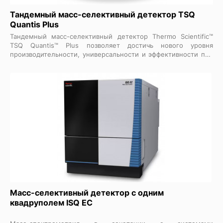
Тандемный масс-селективный детектор TSQ
Quantis Plus
Тандемный масс-селективный детектор Thermo Scientific™
TSQ Quantis™ Plus позволяет достичь нового уровня
производительности, универсальности и эффективности при
разработке методов и рутинном анализе образцов. Масс-
детектор TSQ Quantis Plus сочетает в себе увеличенную
скорость сбора данных и чувствительность с проверенной
надежностью и безотказностью, обеспечивая уверенный
целевой скрининг и точное количественное определение
для приложений с интенсивной нагрузкой. Улучшенное
программное обеспечение для управления устройством,
интеграция базы данных соединений и предустановленные
шаблоны методов упрощают работу, позволяя пользователям
жидкостной хромато-масс-спектрометрической системы
любого уровня квалификации получать результаты с высокой
степенью достоверности.
Масс-селективный детектор с одним
квадруполем ISQ EС