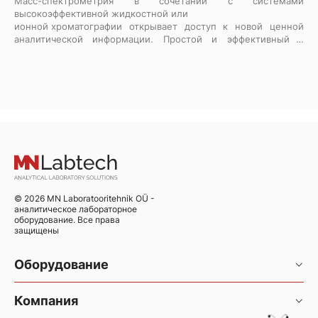
Масс-спектрометрия в сочетании с системами
высокоэффективной жидкостной или
ионной хроматографии
открывает доступ к новой ценной
аналитической информации. Простой и эффективный в
использовании, одноквадрупольный масс-селективный
детектор Thermo Scientific ISQ EC легко интегрируется с
системами ионной хроматографии (ИХ) и
высокоэффективной жидкостной хроматографии (ВЭЖХ). Как
новички, так и эксперты могут быстро освоить масс-
детектор, чтобы получить больше информации из каждого
образца.
© 2026 MN Laboratooritehnik OÜ -
аналитическое лабораторное
оборудование. Все права
защищены
Оборудование
Хроматография и хромато-масс-спектрометрия
Компания