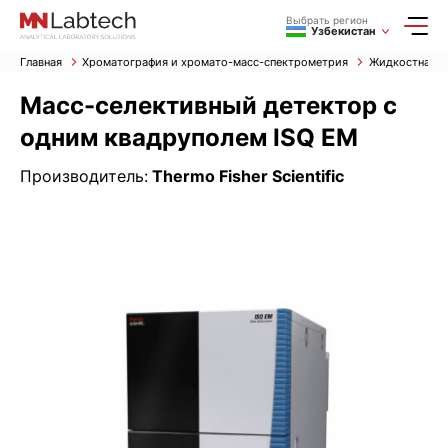
Выбрать регион
Узбекистан
Главная
Хроматография и хромато-масс-спектрометрия
Жидкостная х
Масс-селективный детектор с
одним квадруполем ISQ EM
Производитель:
Thermo Fisher Scientific