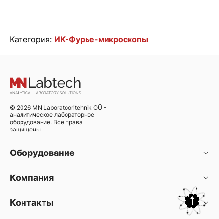
Категория:
ИК-Фурье-микроскопы
© 2026 MN Laboratooritehnik OÜ -
аналитическое лабораторное
оборудование. Все права
защищены
Оборудование
Хроматография и хромато-масс-спектрометрия
Компания
Элементный анализ
Услуги
Контакты
Элементный анализатор CHNS/O Thermo FlashSmart
Новости
Фотометрические анализаторы Gallery