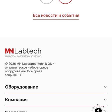
Все новости и события
© 2026 MN Laboratooritehnik OÜ -
аналитическое лабораторное
оборудование. Все права
защищены
Оборудование
Хроматография и хромато-масс-спектрометрия
Компания
Элементный анализ
Услуги