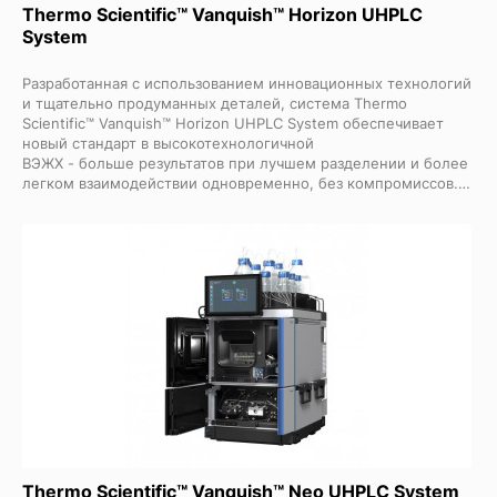
Thermo Scientific™ Vanquish™ Horizon UHPLC
System
Разработанная с использованием инновационных технологий
и тщательно продуманных деталей, система Thermo
Scientific™ Vanquish™ Horizon UHPLC System обеспечивает
новый стандарт в высокотехнологичной
ВЭЖХ
- больше результатов при лучшем разделении и более
легком взаимодействии одновременно, без компромиссов.
Созданная для уникально эффективной колонки Thermo
Scientific™ Accucore™ Vanquish™ C18 UHPLC с твердыми
частицами размером 1,5 мкм, эта полностью
интегрированная и биосовместимая система обладает
высокой пропускной способностью для
высокопроизводительных рабочих процессов, лучшими в
отрасли характеристиками насоса, удивительно высоким
показателем сигнал/шум и линейностью, двухрежимным
термостатированием, активным предварительным нагревом
и многим другим, а управляется система золотым
стандартом программного обеспечения CDS.
Thermo Scientific™ Vanquish™ Neo UHPLC System