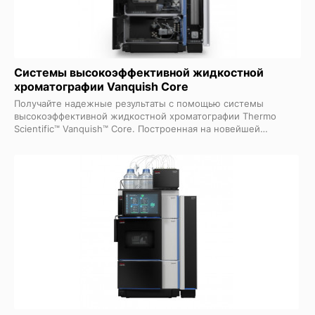
Системы высокоэффективной жидкостной
хроматографии Vanquish Core
Получайте надежные результаты с помощью системы
высокоэффективной жидкостной хроматографии Thermo
Scientific™ Vanquish™ Core. Построенная на новейшей
платформе Vanquish для жидкостной хроматографии,
система Vanquish Core HPLC позволяет вашей лаборатории
развиваться в соответствии с текущими и будущими
потребностями. Новые усовершенствования, такие как
мониторинг состояния системы и монитор растворителей
Vanquish Solvent Monitor, обеспечивают увеличение времени
продуктивной работы системы. Встроенный дисплей и
подробные видеоматериалы по обслуживанию позволяют
операторам поддерживать поток высококачественных
результатов. Полный набор инструментов для переноса
метода, включая настраиваемый объем задержки градиента,
облегчает внедрение системы.