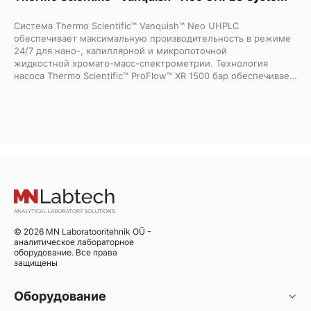
Система Thermo Scientific™ Vanquish™ Neo UHPLC
обеспечивает максимальную производительность в режиме
24/7 для нано-, капиллярной и микропоточной
жидкостной хромато-масс-спектрометрии
. Технология
насоса Thermo Scientific™ ProFlow™ XR 1500 бар обеспечивает
превосходную точность времени удерживания при нано-
потоках до 100 мкл/мин, уникальный автосамплер с
раздельным контуром низкого расхода повышает
пропускную способность и производительность инжекции
образцов, а интегрированный системный интеллект
упрощает редактирование методов и облегчает
эксплуатацию. Система Vanquish Neo UHPLC является новым
стандартом в области низкопоточной жидкостной
хроматографии - от -омики и биофармы до
высокопроизводительных трансляционных исследований.
© 2026 MN Laboratooritehnik OÜ -
аналитическое лабораторное
оборудование. Все права
защищены
Оборудование