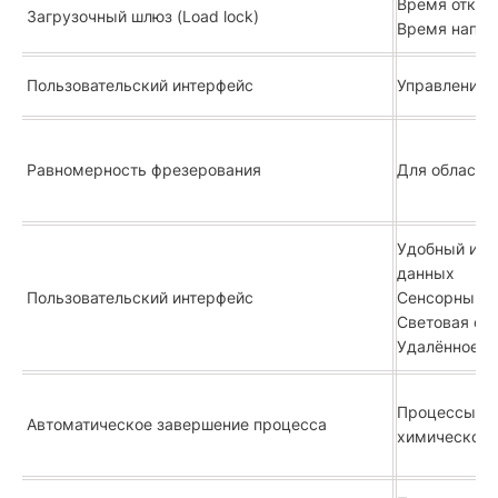
Время откачк
Загрузочный шлюз (Load lock)
Время напуск
Пользовательский интерфейс
Управление 
Равномерность фрезерования
Для области
Удобный инт
данных
Пользовательский интерфейс
Сенсорный э
Световая сиг
Удалённое у
Процессы ио
Автоматическое завершение процесса
химическому