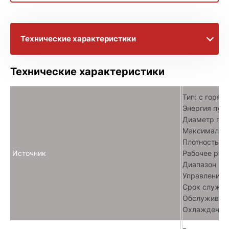
Технические характеристики
Брошюры с информацией
Технические характеристики
Расширенное описание
Тип: с горяч
Энергия пучк
Диаметр пучк
Максимальны
Плотность то
Источник
Рабочее расс
Диапазон ра
Управление п
Срок службы
Обслуживани
Охлаждение: