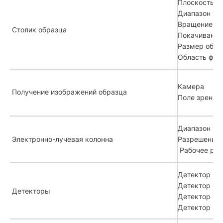
Плоскость ф
Диапазон угл
Вращение: н
Столик образца
Покачивание 
Размер образ
Область фре
Камера
Получение изображений образца
Поле зрения:
Диапазон уск
Электронно-лучевая колонна
Разрешение:
Рабочее рас
Детектор вт
Детектор об
Детекторы
Детектор эн
Детектор ма