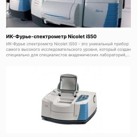
ИК-Фурье-спектрометр Nicolet iS50
ИК-Фурье спектрометр Nicolet iS50 - это уникальный прибор
самого высокого исследовательского уровня, который создан
специально для специалистов академических лабораторий,
университетов, исследовательских центров, а также
лабораторий с широким кругом задач. По функциональным
возможностям, техническим параметрам и одновременной
простоте эксплуатации новому ИК-Фурье спектрометру
Nicolet iS50 аналогов нет.