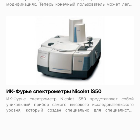
модификациях. Теперь конечный пользователь может легко
подобрать прибор исходя из потребностей его лаборатории
и требуемого спектрального диапазона, а лучшие в своем
классе показатели соотношения сигнал/шум и высочайшее
разрешение позволяют решать любые экспериментальные
задачи.
ИК-Фурье спектрометры Nicolet iS50
ИК-Фурье спектрометр Nicolet iS50 представляет собой
уникальный прибор самого высокого исследовательского
уровня, который создан специально для специалистов
академических лабораторий, университетов,
исследовательских центров, а также лабораторий с широким
кругом задач, особенно задачи по анализу газовых проб. По
функциональным возможностям, техническим параметрам и
одновременной простоте эксплуатации новому ИК-Фурье