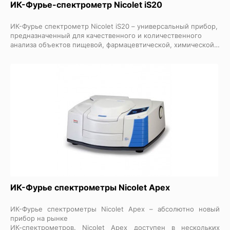
ИК-Фурье-спектрометр Nicolet iS20
ИК-Фурье спектрометр
Nicolet iS20 – универсальный прибор,
предназначенный для качественного и количественного
анализа объектов пищевой, фармацевтической, химической,
автомобильной промышленности. Встроенные средства
автоматизации, от автоматического распознавания Smart-
приставок до редактора макрокоманд, уменьшают
непроизводительные потери времени и повышают
надежность анализа, а возможность подключения внешнего
ИК микроскопа
или ТГА-анализатора дополнительно
расширяют возможности анализа.
ИК-Фурье спектрометры Nicolet Apex
ИК-Фурье спектрометры Nicolet Apex – абсолютно новый
прибор на рынке
ИК-спектрометров
. Nicolet Apex доступен в нескольких