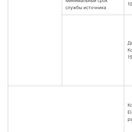
Минимальный срок
1
службы источника
Д
К
1
К
E
р