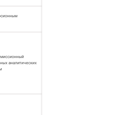
рсионным
эмиссионный
ьных аналитических
м