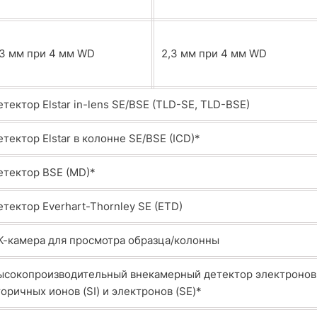
,3 мм при 4 мм WD
2,3 мм при 4 мм WD
етектор Elstar in-lens SE/BSE (TLD-SE, TLD-BSE)
етектор Elstar в колонне SE/BSE (ICD)*
етектор BSE (MD)*
етектор Everhart-Thornley SE (ETD)
К-камера для просмотра образца/колонны
ысокопроизводительный внекамерный детектор электронов и
торичных ионов (SI) и электронов (SE)*