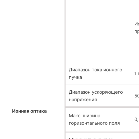
И
п
Диапазон тока ионного
1 
пучка
Диапазон ускоряющего
50
напряжения
Ионная оптика
Макс. ширина
0
горизонтального поля