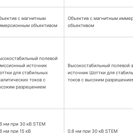
бъектив с магнитным
Объектив с магнитным имме
ммерсионным объективом
объективом
ысокостабильный полевой
миссионный источник
Высокостабильный полевой 
оттки для стабильных
источник Шоттки для стабил
налитических токов с
токов с высоким разрешение
ысоким разрешением
,6 нм при 30 кВ STEM
6 нм при 15 кВ
0,6 нм при 30 кВ STEM