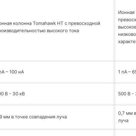
Ионная 
превос
онная колонна Tomahawk HT с превосходной
высоко
роизводительностью высокого тока
низков
характ
пА – 100 нА
1 пА – 6
0 В - 30 кВ
500 В -
0,7 мм 
,9 мм в точке совпадения луча
луча