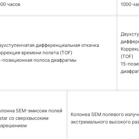
000 часов
1000 ча
Двухсту
диффер
вухступенчатая дифференциальная откачка
Коррек
оррекция времени полета (TOF)
(TOF)
5-позиционная полоса диафрагмы
15-пози
диафра
олонна SEM-эмиссии полей
Колонеа SEM полевого излуч
lstar со сверхвысоким
экстремального высокого раз
азрешением