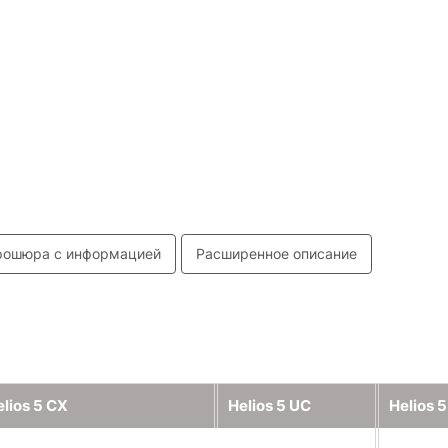
рошюра с информацией
Расширенное описание
elios 5 CX
Helios 5 UC
Helios 