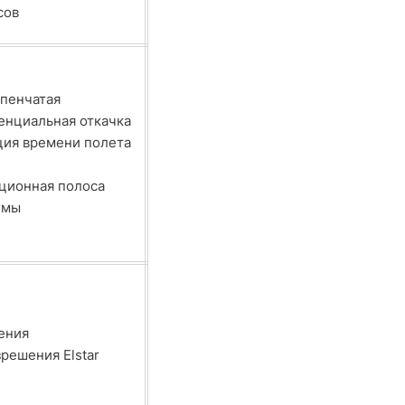
сов
пенчатая
енциальная откачка
ция времени полета
ционная полоса
гмы
ения
решения Elstar