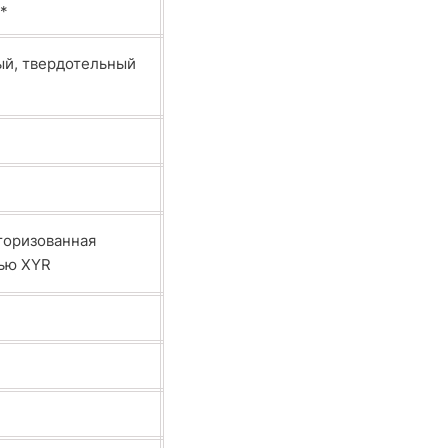
м*
ый, твердотельный
торизованная
сью XYR