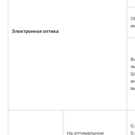
О
и
Электронная оптика
В
э
Ш
а
в
0
На оптимальном
0,