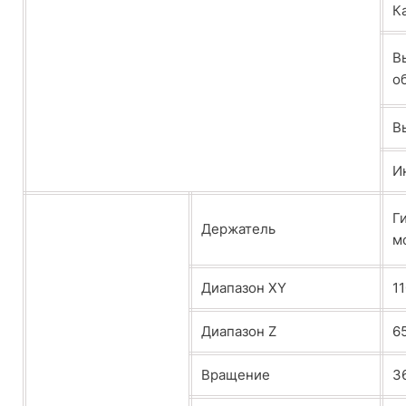
К
В
о
В
И
Г
Держатель
м
Диапазон XY
1
Диапазон Z
6
Вращение
3