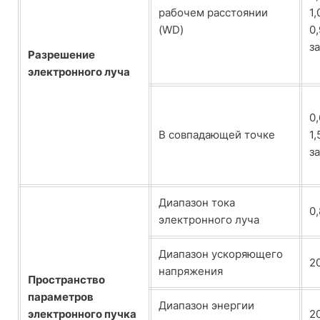
рабочем расстоянии
1,
(WD)
0,
з
Разрешение
электронного луча
0,
В совпадающей точке
1,
з
Диапазон тока
0,
электронного луча
Диапазон ускоряющего
20
напряжения
Пространство
параметров
Диапазон энергии
электронного пучка
2