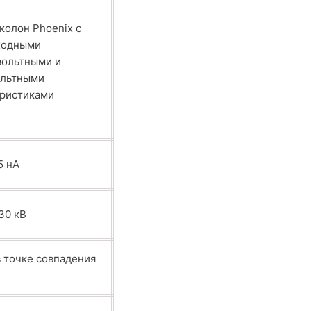
колон Phoenix с
ходными
вольтными и
ольтными
еристиками
5 нА
 30 кВ
в точке совпадения