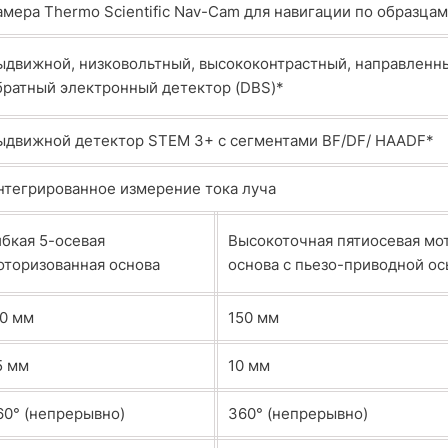
амера Thermo Scientific Nav-Cam для навигации по образца
ыдвижной, низковольтный, высококонтрастный, направленн
братный электронный детектор (DBS)*
ыдвижной детектор STEM 3+ с сегментами BF/DF/ HAADF*
нтегрированное измерение тока луча
ибкая 5-осевая
Высокоточная пятиосевая мо
оторизованная основа
основа с пьезо-приводной о
10 мм
150 мм
5 мм
10 мм
60° (непрерывно)
360° (непрерывно)