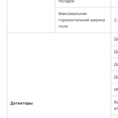
посадки
Максимальная
горизонтальная ширина
2
поля
Д
Д
Д
Д
И
В
Детекторы
в